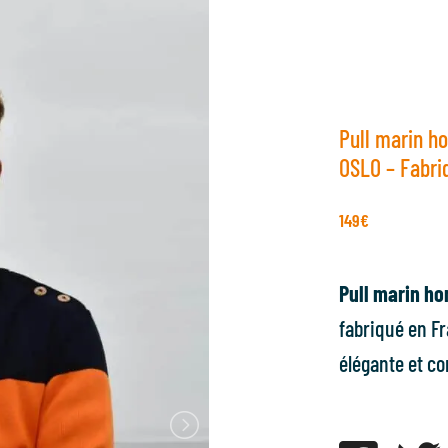
Pull marin h
OSLO – Fabri
149
€
Pull marin h
fabriqué en F
élégante et co