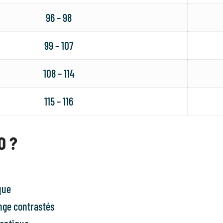
96 – 98
99 – 107
108 – 114
115 – 116
O ?
que
nge contrastés