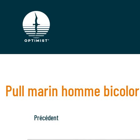
Pull marin homme bicolor
Précédent