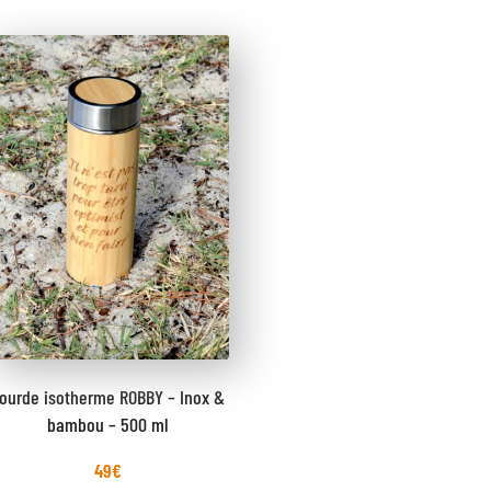
ourde isotherme ROBBY – Inox &
bambou – 500 ml
49
€