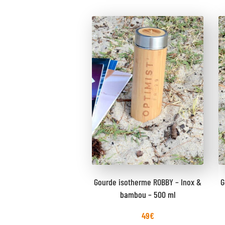
Gourde isotherme ROBBY – Inox &
G
bambou – 500 ml
49
€