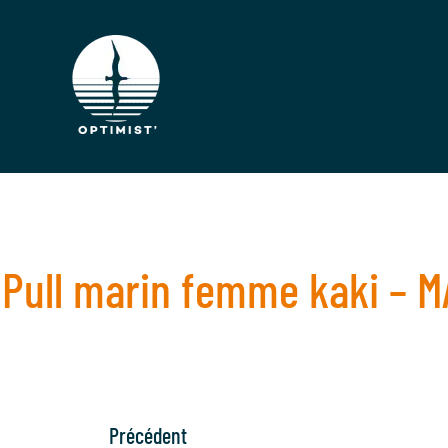
Pull marin femme kaki – M
Précédent