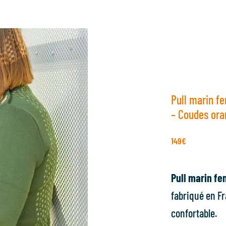
Pull marin f
– Coudes ora
149
€
Pull marin f
fabriqué en Fr
confortable.