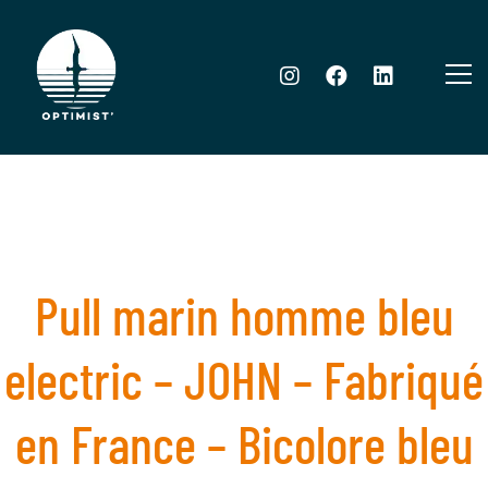
Pull marin homme bleu
electric – JOHN – Fabriqué
en France – Bicolore bleu