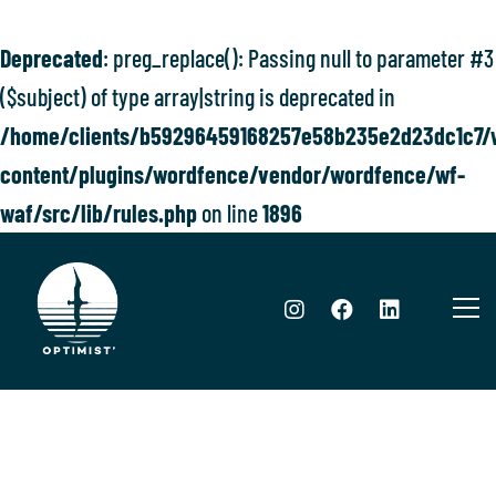
Deprecated
: preg_replace(): Passing null to parameter #3
($subject) of type array|string is deprecated in
/home/clients/b59296459168257e58b235e2d23dc1c7/w
content/plugins/wordfence/vendor/wordfence/wf-
waf/src/lib/rules.php
on line
1896