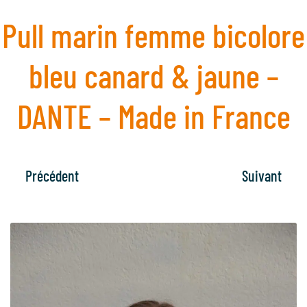
Pull marin femme bicolore
bleu canard & jaune –
DANTE – Made in France
Précédent
Suivant