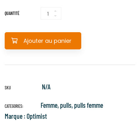
QUANTITÉ
QUANTITÉ DE PULL
MARIN FEMME
BICOLORE BLEU
CANARD & JAUNE –
Ajouter au panier
DANTE – MADE IN
FRANCE
N/A
SKU
Femme
,
pulls
,
pulls femme
CATEGORIES:
Marque :
Optimist