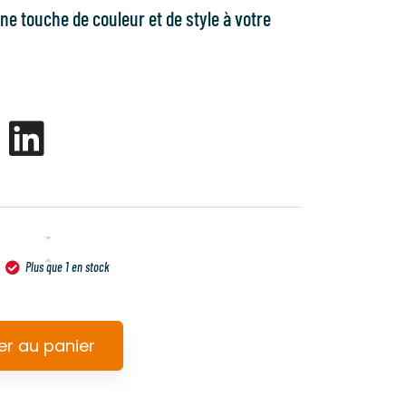
ne touche de couleur et de style à votre
QUANTITÉ DE
Plus que 1 en stock
DAVINA – BONNET
MIXTE – 100%
MÉRINOS –
er au panier
BICOLORE ORANGE
ET MARRON